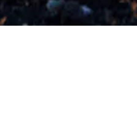
NAŠE SLUŽBY
KAMIONOVÁ DOPRAVA
CELOVOZOVÝCH ZÁSILEK